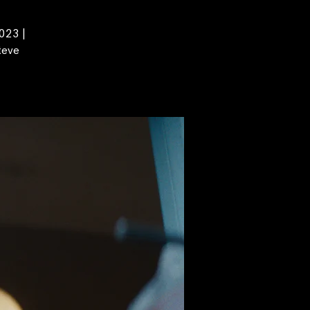
2023 |
teve