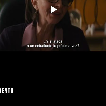
vento