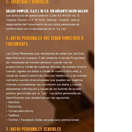
1.- IDENTIDAD Y DOMICILIO.
GALLOS COMPLEX, S.A.P.I. DE C.V. (en adelante SALÓN GALLOS)
con domicilio de operaciones en Calle 63 #459 int. B,
Colonia Centro, C.P. 97000, Mérida, Yucatán, será el
responsable del tratamiento de sus datos personales de
conformidad con lo establecido en la “La Ley”.
2.-DATOS PERSONALES QUE SERAN SOMETIDOS A
TRATAMIENTO.
Los Datos Personales que recabamos de usted con los fines
descritos en el numeral 4 del presente Aviso de Privacidad,
son recabados de manera personal cuando nos los
proporciona a través de nuestras oficinas, de manera directa
cuando ingresa sus datos a través de nuestro sitio web, a
través de nuestro centro de atención telefónica, y de manera
indirecta cuando otras empresas que pueden ser nuestros
clientes o proveedores nos transfieren sus datos y cuando
obtenemos información a través de las fuentes de acceso
público permitidas por la “Ley”. Los datos personales de
Identificación que recabamos son los siguientes:
• Nombre.
• Domicilio.
• Correo electrónico.
• Teléfono.
• Twitter / Facebook (redes sociales para promociones)
3.-DATOS PERSONALES SENSIBLES