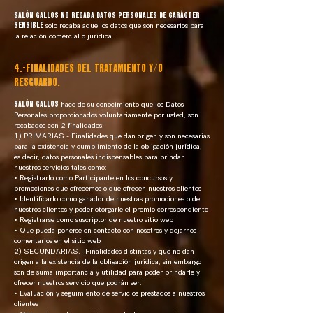
SALÓN GALLOS NO RECABA DATOS PERSONALES DE CARÁCTER
SENSIBLE
solo recaba aquellos datos que son necesarios para
la relación comercial o jurídica.
4.-FINALIDADES DEL TRATAMIENTO Y/O
RESGUARDO.
SALÓN GALLOS
hace de su conocimiento que los Datos
Personales proporcionados voluntariamente por usted, son
recabados con 2 finalidades:
1) PRIMARIAS.- Finalidades que dan origen y son necesarias
para la existencia y cumplimiento de la obligación jurídica,
es decir, datos personales indispensables para brindar
nuestros servicios tales como:
• Registrarlo como Participante en los concursos y
promociones que ofrecemos o que ofrecen nuestros clientes
• Identificarlo como ganador de nuestras promociones o de
nuestros clientes y poder otorgarle el premio correspondiente
• Registrarse como suscriptor de nuestro sitio web
• Que pueda ponerse en contacto con nosotros y dejarnos
comentarios en el sitio web
2) SECUNDARIAS.- Finalidades distintas y que no dan
origen a la existencia de la obligación jurídica, sin embargo
son de suma importancia y utilidad para poder brindarle y
ofrecer nuestros servicio que podrán ser:
• Evaluación y seguimiento de servicios prestados a nuestros
clientes