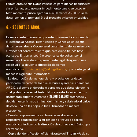
tratamiento de sus Datos Personales para dichas finalidades;
sin embargo, esto no será impedimento para que usted en
todo momento pueda ejercitar sus Derechos ARCO que se
describen en el numeral 6 del presente aviso de privacidad.
6.- SOLICITUD ARCO.
Es importante informarle que usted tiene en todo momento
el derecho al Acceso, Rectificación y Cancelación de sus
datos personales, a Oponerse al tratamiento de los mismos o
a revocar el consentimiento que para dicho fin nos haya
otorgado. El titular podrá ejercer estos derechos, por sí
mismo o a través de su representante legal dirigiendo una
solicitud a la siguiente dirección de correo
electrónico
administracion@salongallos.mx
, que contenga al
menos la siguiente información:
· La descripción de manera clara y precisa de los datos
personales respecto de los cuales busca ejercer sus derechos
ARCO, así como el derecho o derechos que desea ejercer, lo
cual podrá hacer en el texto del correo electrónico o en un
documento adjunto Aviso web
SALÓN GALLOS
escaneado y
debidamente firmado al final del mismo y rubricado al calce
de cada una de las hojas, o bien, firmados de manera
electrónica.
· Señalar expresamente su deseo de recibir nuestra
respectiva contestación a su petición a través de correo
electrónico, indicando la dirección de correo electrónico que
corresponda.
· Copia de identificación oficial vigente del Titular y/o de su