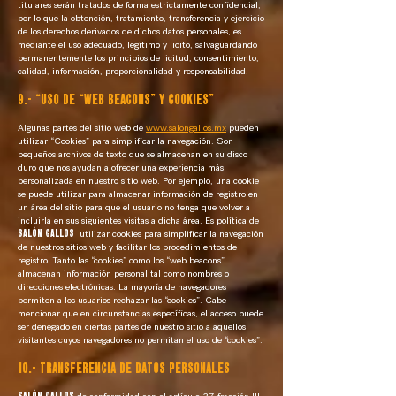
titulares serán tratados de forma estrictamente confidencial,
por lo que la obtención, tratamiento, transferencia y ejercicio
de los derechos derivados de dichos datos personales, es
mediante el uso adecuado, legítimo y licito, salvaguardando
permanentemente los principios de licitud, consentimiento,
calidad, información, proporcionalidad y responsabilidad.
9.- “USO DE “WEB BEACONS” Y COOKIES”
Algunas partes del sitio web de
www.salongallos.mx
pueden
utilizar “Cookies” para simplificar la navegación. Son
pequeños archivos de texto que se almacenan en su disco
duro que nos ayudan a ofrecer una experiencia más
personalizada en nuestro sitio web. Por ejemplo, una cookie
se puede utilizar para almacenar información de registro en
un área del sitio para que el usuario no tenga que volver a
incluirla en sus siguientes visitas a dicha área. Es política de
SALÓN GALLOS
utilizar cookies para simplificar la navegación
de nuestros sitios web y facilitar los procedimientos de
registro. Tanto las “cookies” como los “web beacons”
almacenan información personal tal como nombres o
direcciones electrónicas. La mayoría de navegadores
permiten a los usuarios rechazar las “cookies”. Cabe
mencionar que en circunstancias específicas, el acceso puede
ser denegado en ciertas partes de nuestro sitio a aquellos
visitantes cuyos navegadores no permitan el uso de “cookies”.
10.- TRANSFERENCIA DE DATOS PERSONALES
SALÓN GALLOS