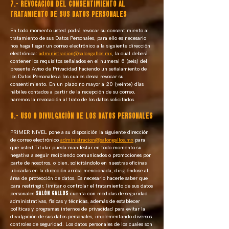
7.- REVOCACIÓN DEL CONSENTIMIENTO AL
TRATAMIENTO DE SUS DATOS PERSONALES
En todo momento usted podrá revocar su consentimiento al
tratamiento de sus Datos Personales, para ello es necesario
nos haga llegar un correo electrónico a la siguiente dirección
electrónica:
administracion@salongallos.mx
, la cual deberá
contener los requisitos señalados en el numeral 6 (seis) del
presente Aviso de Privacidad haciendo un señalamiento de
los Datos Personales a los cuales desea revocar su
consentimiento. En un plazo no mayor a 20 (veinte) días
hábiles contados a partir de la recepción de su correo,
haremos la revocación al trato de los datos solicitados.
8.- USO O DIVULGACIÓN DE LOS DATOS PERSONALES
PRIMER NIVEL pone a su disposición la siguiente dirección
de correo electrónico
administracion@salongallos.mx
para
que usted Titular pueda manifestar en todo momento su
negativa a seguir recibiendo comunicados o promociones por
parte de nosotros, o bien, solicitándolo en nuestras oficinas
ubicadas en la dirección arriba mencionada, dirigiéndose al
área de protección de datos. Es necesario hacerle saber que
para restringir, limitar o controlar el tratamiento de sus datos
personales
SALÓN GALLOS
cuenta con medidas de seguridad
administrativas, físicas y técnicas, además de establecer
políticas y programas internos de privacidad para evitar la
divulgación de sus datos personales, implementando diversos
controles de seguridad. Los datos personales de los cuales son