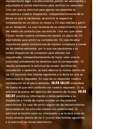
representante legal. Los documentos podrán ser escaneados y
adjuntados al correo electrónico para verificar su veracidad.
Una vez que su solicitud para ejercer sus derechos se
encuentre a nuestra disposición, independientemente de la
forma en que la recibamos, se emitirá la respectiva
contestación en un plazo no mayor a 20 días hábiles a partir
de su recepción. La cual haremos de su conocimiento a través
del medio de contacto que nos solicite. Una vez que usted
Titular reciba nuestra contestación tendrá un plazo de 20
días hábiles para emitir su contestación. En caso de estar
inconforme podrá contactarnos de manera inmediata a través
de los medios señalados, por lo que nos pondremos a su
entera disposición de inmediato para abordar sus
inquietudes, independientemente de hacer valer ante la
autoridad competente los derechos que le correspondan. Si
resulta procedente la solicitud de acceso, rectificación,
cancelación u oposición, se hará efectiva la misma dentro de
los 15 (quince) días hábiles siguientes a la fecha en que se
comunique la respuesta. En caso de no responder nuestra
contestación en el plazo señalado,
SALÓN GALLOS
entenderá
de buena fe que está conforme con nuestra respuesta. Si su
solicitud es acerca del ejercicio del derecho de Acceso,
SALÓN
GALLOS
pondrá su información o datos personales a su
disposición a través de copias simples y/o documentos
electrónicos. En caso de omitir alguno de los requerimientos
estipulados en los artículos citados con anterioridad, la
solicitud se tendrá como no interpuesta y se le dará aviso de
dicha omisión dentro de los 5 (cinco) días hábiles siguientes
a la solicitud vía correo electrónico.