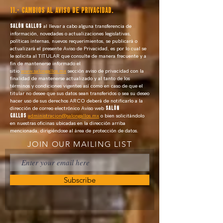
11.- CAMBIOS AL AVISO DE PRIVACIDAD.
SALÓN GALLOS
al llevar a cabo alguna transferencia de
información, novedades o actualizaciones legislativas,
políticas internas, nuevos requerimientos, se publicará o
actualizará el presente Aviso de Privacidad, es por lo cual se
le solicita al TITULAR que consulte de manera frecuente y a
fin de mantenerse informado el
sitio
www.salongallos.mx
sección aviso de privacidad con la
finalidad de mantenerse actualizado y al tanto de los
términos y condiciones vigentes así como en caso de que el
titular no desee que sus datos sean transferidos o sea su deseo
hacer uso de sus derechos ARCO deberá de notificarlo a la
dirección de correo electrónico Aviso web
SALÓN
GALLOS
administracion@salongallos.mx
o bien solicitándolo
en nuestras oficinas ubicadas en la dirección arriba
mencionada, dirigiéndose al área de protección de datos.
JOIN OUR MAILING LIST
Subscribe