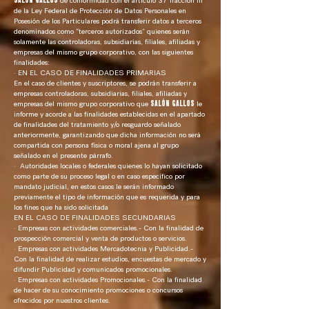
de conformidad con el artículo 37 fracción III
de la Ley Federal de Protección de Datos Personales en
Posesión de los Particulares podrá transferir datos a terceros
denominados como “terceros autorizados” quienes serán
solamente las controladoras, subsidiarias, filiales, afiliadas y
empresas del mismo grupo corporativo, con las siguientes
finalidades:
· EN EL CASO DE FINALIDADES PRIMARIAS
En el caso de clientes y suscriptores, se podrán transferir a
empresas controladoras, subsidiarias, filiales, afiliadas y
empresas del mismo grupo corporativo que
SALÓN GALLOS
le
informe y acorde a las finalidades establecidas en el apartado
de finalidades del tratamiento y/o resguardo señalado
anteriormente, garantizando que dicha información no será
compartida con persona física o moral ajena al grupo
señalado en el presente párrafo.
· Autoridades locales o federales quienes lo hayan solicitado
como parte de su proceso legal o en caso específico por
mandato judicial, en estos casos le serán informado
previamente el tipo de información que es requerida y para
los fines que ha sido solicitada
EN EL CASO DE FINALIDADES SECUNDARIAS
· Empresas con actividades comerciales.- Con la finalidad de
prospección comercial y venta de productos o servicios.
· Empresas con actividades Mercadotecnia y Publicidad.-
Con la finalidad de realizar estudios, encuestas de mercado y
difundir Publicidad y comunicados promocionales.
· Empresas con actividades Promocionales.- Con la finalidad
de hacer de su conocimiento promociones o concursos
ofrecidos por nuestros clientes.