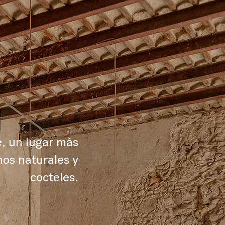
e, un lugar más
nos naturales y
cocteles.