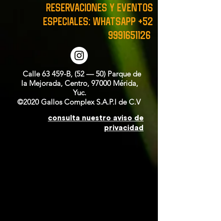
RESERVACIONES y EVENTOS
ESPECIALES: WHATSAPP
+52
9991651126
Calle 63 459-B, (52 — 50) Parque de
la Mejorada, Centro, 97000 Mérida,
Yuc.
©2020 Gallos Complex S.A.P.I de C.V
consulta nuestro aviso de
privacidad