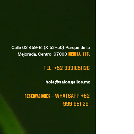
Calle 63 459-B, (X 52–50) Parque de la
Mejorada, Centro, 97000
Mérida, Yuc
.
TEL:
+52 9991651126
hola@salongallos.mx
WHATSAPP
+52
RESERVACIONES
–
9991651126