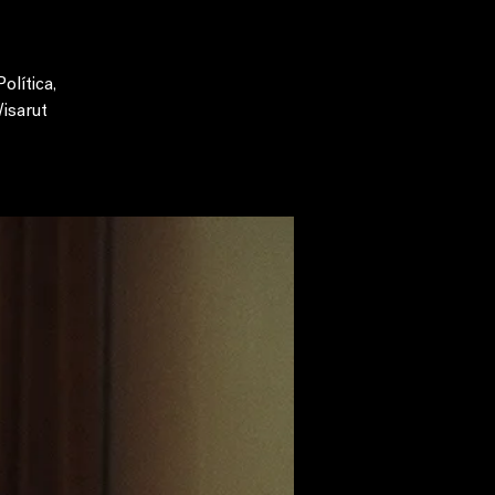
lítica,
isarut