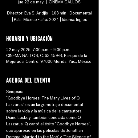
jue 22 de may
  |  
CINEMA GALLOS
Director: Eva S. Aridjis - 103 min - Documental
| País: México - año: 2024 | Idioma: Ingles
Horario y ubicación
22 may 2025, 7:00 p.m. – 9:00 p.m.
CINEMA GALLOS, C. 63 459-B, Parque de la
Mejorada, Centro, 97000 Mérida, Yuc., México
Acerca del evento
Sinopsis: 
"Goodbye Horses: The Many Lives of Q 
Lazzarus" es un largometraje documental 
sobre la vida y la música de la cantautora 
Diane Luckey, también conocida como Q 
Lazzarus. Q cantó el éxito "Goodbye Horses", 
que apareció en las películas de Jonathan 
Demme 'Married to the Mob' y 'The Silence of 