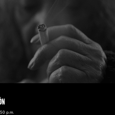
ón
:50 p.m.