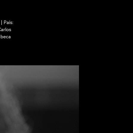
| País:
Carlos
ebeca