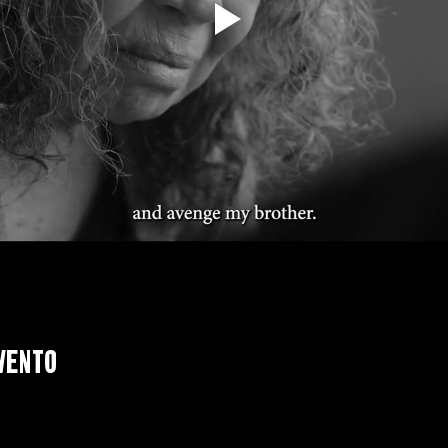
vento