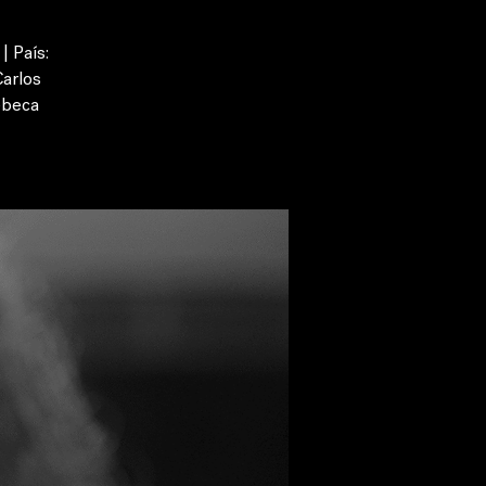
| País:
Carlos
ebeca