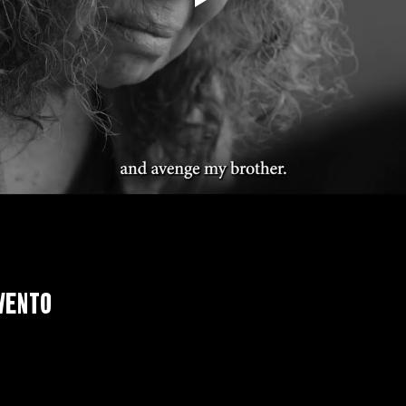
vento