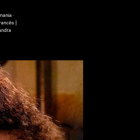
mania ·
rancés |
andra