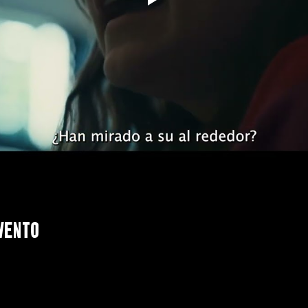
vento