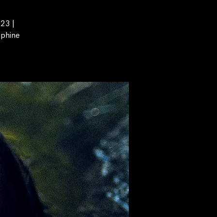
023 |
ephine