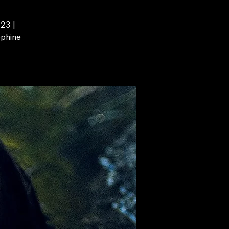
023 |
ephine