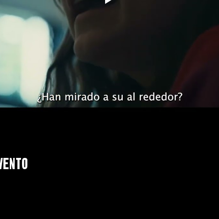
vento