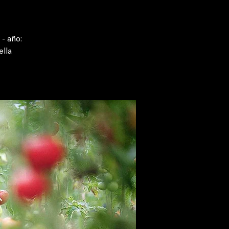
 - año:
ella