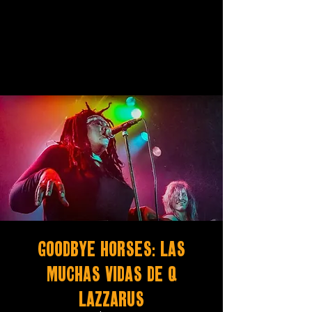
Goodbye Horses: Las
Muchas Vidas De Q
Lazzarus