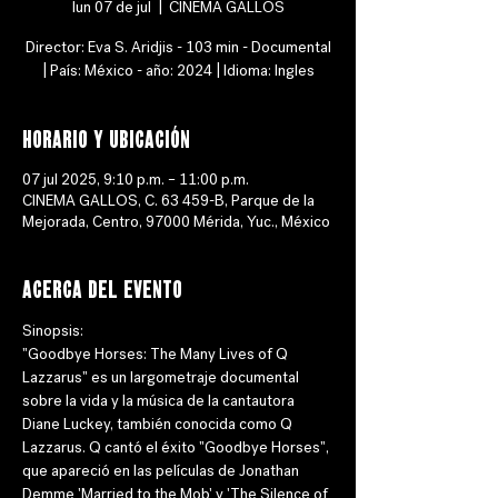
lun 07 de jul
  |  
CINEMA GALLOS
Director: Eva S. Aridjis - 103 min - Documental
| País: México - año: 2024 | Idioma: Ingles
Horario y ubicación
07 jul 2025, 9:10 p.m. – 11:00 p.m.
CINEMA GALLOS, C. 63 459-B, Parque de la
Mejorada, Centro, 97000 Mérida, Yuc., México
Acerca del evento
Sinopsis: 
"Goodbye Horses: The Many Lives of Q 
Lazzarus" es un largometraje documental 
sobre la vida y la música de la cantautora 
Diane Luckey, también conocida como Q 
Lazzarus. Q cantó el éxito "Goodbye Horses", 
que apareció en las películas de Jonathan 
Demme 'Married to the Mob' y 'The Silence of 