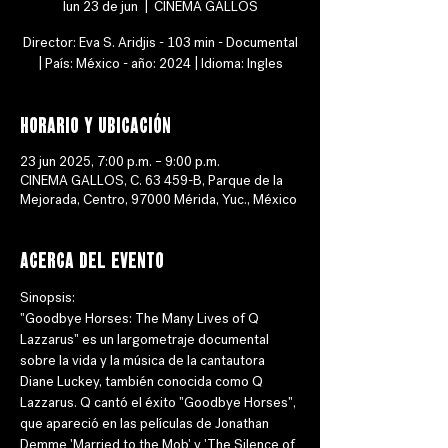
lun 23 de jun
  |  
CINEMA GALLOS
Director: Eva S. Aridjis - 103 min - Documental
| País: México - año: 2024 | Idioma: Ingles
Horario y ubicación
23 jun 2025, 7:00 p.m. – 9:00 p.m.
CINEMA GALLOS, C. 63 459-B, Parque de la
Mejorada, Centro, 97000 Mérida, Yuc., México
Acerca del evento
Sinopsis: 
"Goodbye Horses: The Many Lives of Q 
Lazzarus" es un largometraje documental 
sobre la vida y la música de la cantautora 
Diane Luckey, también conocida como Q 
Lazzarus. Q cantó el éxito "Goodbye Horses", 
que apareció en las películas de Jonathan 
Demme 'Married to the Mob' y 'The Silence of 