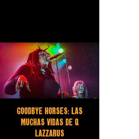
Goodbye Horses: Las
Muchas Vidas De Q
Lazzarus