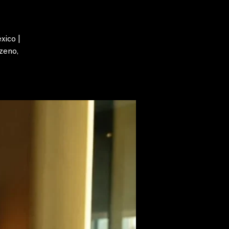
xico |
zeno,