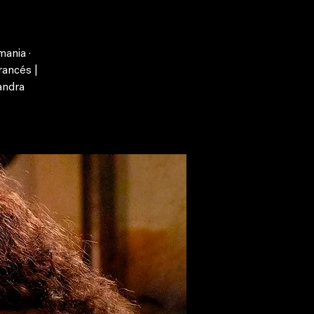
mania ·
rancés |
andra