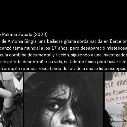
de Paloma Zapata (2023)
a de Antonia Singla, una bailaora gitana sorda nacida en Barcelo
lcanzó fama mundial a los 17 años, pero desapareció misterios
ícula combina documental y ficción, siguiendo a una investigador
 que intenta desentrañar su vida, su talento único para bailar sint
su abrupta retirada, rescatando del olvido a una artista excepcion