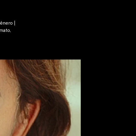
énero |
Amato,