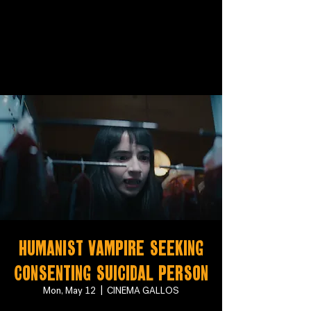
Humanist vampire seeking
consenting suicidal person
Mon, May 12
  |  
CINEMA GALLOS