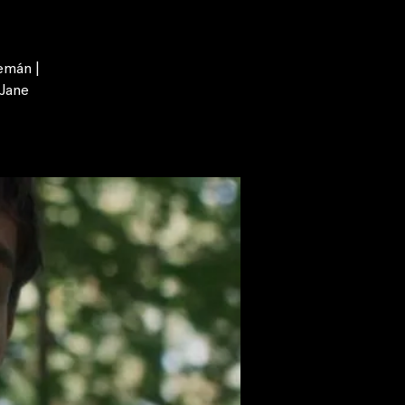
lemán |
 Jane