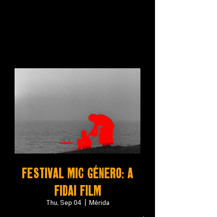
Festival MIC Género: A
Fidai Film
Thu, Sep 04
  |  
Mérida