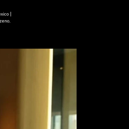
xico |
zeno,