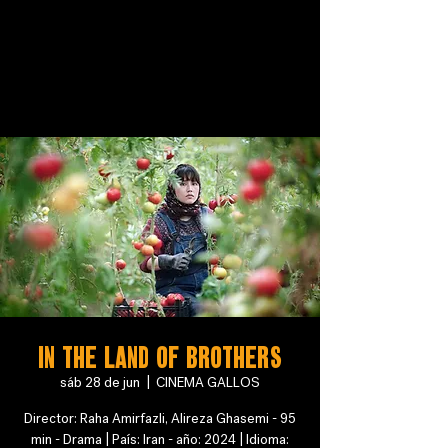
In the land of brothers
sáb 28 de jun
  |  
CINEMA GALLOS
Director: Raha Amirfazli, Alireza Ghasemi - 95
min - Drama | País: Iran - año: 2024 | Idioma: