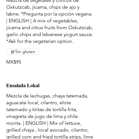
Mezcla de vegetales y cítricos de
Oxkutzcab, jícama, chips de ajo y
labne. *Pregunta por la opción vegana.
| ENGLISH | A mix of vegetables,
jícama and citrus fruits from Oxkutzcab,
garlic chips and lebanese yogurt sauce.
Sin gluten
MX$95
Ensalada Lokal
Mezcla de lechugas, chaya tatemada,
aguacate local, cilantro, elote
tatemado y tiritas de tortilla frita,
vinagreta de jugo de lima y chile
morita. | ENGLISH | Mix of lettuce,
grilled chaya , local avocado, cilantro,
grilled corn and fried tortilla strips, lime