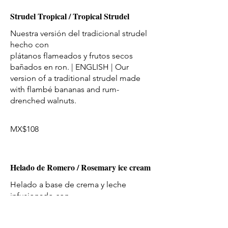
Strudel Tropical / Tropical Strudel
Nuestra versión del tradicional strudel
hecho con
plátanos flameados y frutos secos
bañados en ron. | ENGLISH | Our
version of a traditional strudel made
with flambé bananas and rum-
drenched walnuts.
MX$108
Helado de Romero / Rosemary ice cream
Helado a base de crema y leche
infusionado con
romero y piel de lima, aceite de oliva y
una pizca