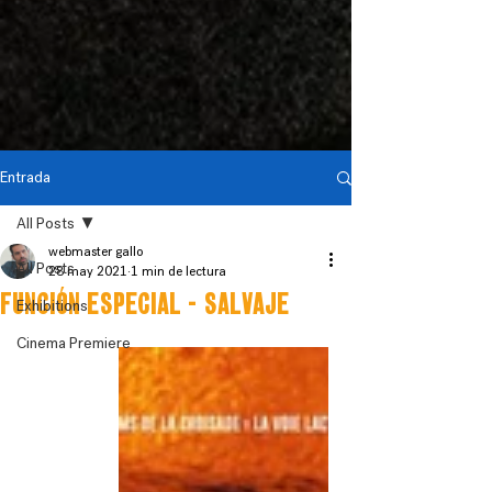
Entrada
All Posts
webmaster gallo
All Posts
28 may 2021
1 min de lectura
FUNCIÓN ESPECIAL - SALVAJE
Exhibitions
Cinema Premiere