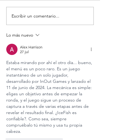
Escribir un comentario...
Lo más nuevo
ESTRENO NACIONAL - ¿QUÉ LES PASÓ A
LAS ABEJAS?
Alex Harrison
27 jul
Estaba mirando por ahí el otro día... bueno, 
el menú es un poco raro. Es un juego 
instantáneo de un solo jugador, 
desarrollado por InOut Games y lanzado el 
11 de junio de 2024. La mecánica es simple: 
eliges un objetivo antes de empezar la 
ronda, y el juego sigue un proceso de 
captura a través de varias etapas antes de 
revelar el resultado final. 
¿IceFish es 
confiable?
. Como sea, siempre 
compruébalo tú mismo y usa tu propia 
cabeza.