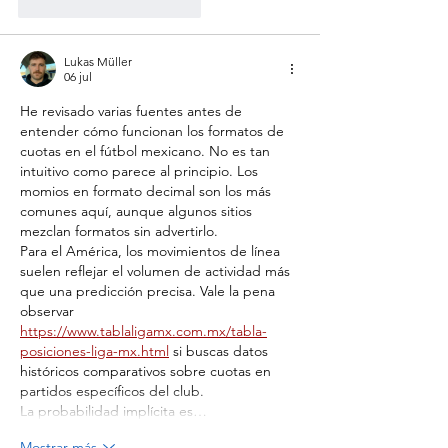
Me gusta
Reaccionar
Lukas Müller
06 jul
He revisado varias fuentes antes de 
entender cómo funcionan los formatos de 
cuotas en el fútbol mexicano. No es tan 
intuitivo como parece al principio. Los 
momios en formato decimal son los más 
comunes aquí, aunque algunos sitios 
mezclan formatos sin advertirlo.
Para el América, los movimientos de línea 
suelen reflejar el volumen de actividad más 
que una predicción precisa. Vale la pena 
observar 
https://www.tablaligamx.com.mx/tabla-
posiciones-liga-mx.html
 si buscas datos 
históricos comparativos sobre cuotas en 
partidos específicos del club.
La probabilidad implícita es…
Mostrar más